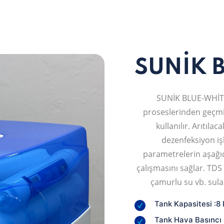
SUNİK 
SUNİK BLUE-WHİTE-
proseslerinden geçmi
kullanılır. Arıtıla
dezenfeksiyon iş
parametrelerin aşağıda
çalışmasını sağlar. TDS
çamurlu su vb. sular
Tank Kapasitesi :8 
Tank Hava Basıncı 