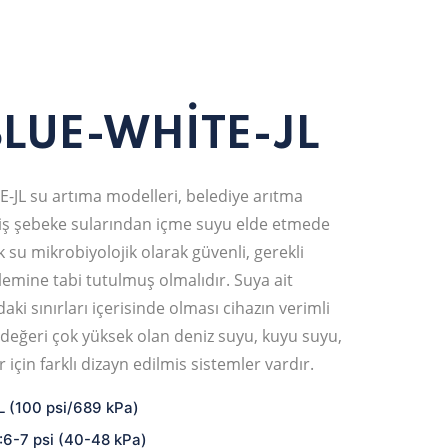
BLUE-WHİTE-JL
JL su artıma modelleri, belediye arıtma
ş şebeke sularından içme suyu elde etmede
cak su mikrobiyolojik olarak güvenli, gerekli
lemine tabi tutulmuş olmalıdır. Suya ait
ki sınırları içerisinde olması cihazın verimli
 değeri çok yüksek olan deniz suyu, kuyu suyu,
 için farklı dizayn edilmis sistemler vardır.
L (100 psi/689 kPa)
:6-7 psi (40-48 kPa)