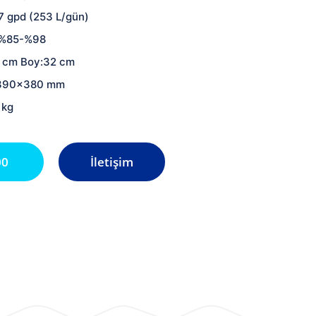
7 gpd (253 L/gün)
 :%85-%98
2 cm Boy:32 cm
x390x380 mm
 kg
00
İletişim