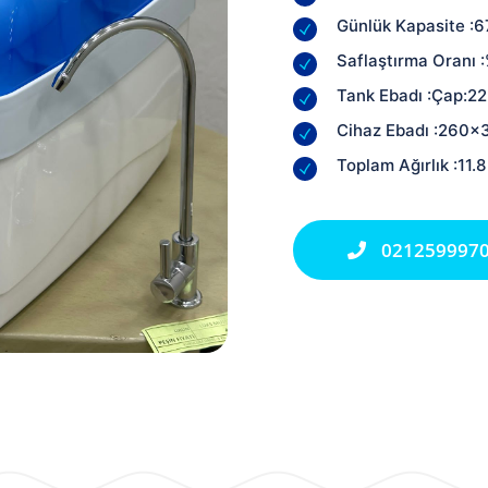
Günlük Kapasite :6
Saflaştırma Oranı
Tank Ebadı :Çap:2
Cihaz Ebadı :260
Toplam Ağırlık :11.8
021259997