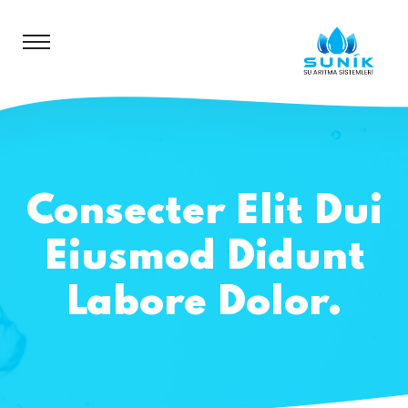
Consecter Elit Dui
Eiusmod Didunt
Labore Dolor.